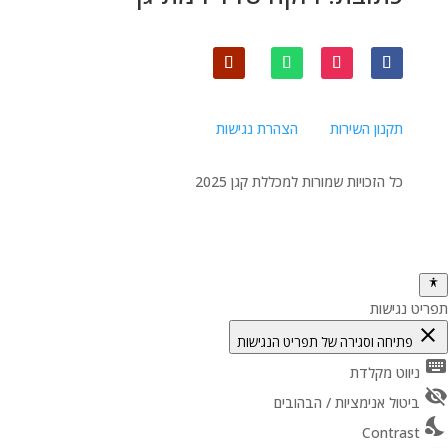
תקנון השירות
הצהרת נגישות
כל הזכויות שמורות למכללת קגן 2025
תפריט נגישות
close
פתיחה וסגירה של תפריט הנגישות
keyboard
ניווט מקלדת
visibility_off
ביטול אנימציות / הבהובים
nights_stay
Contrast