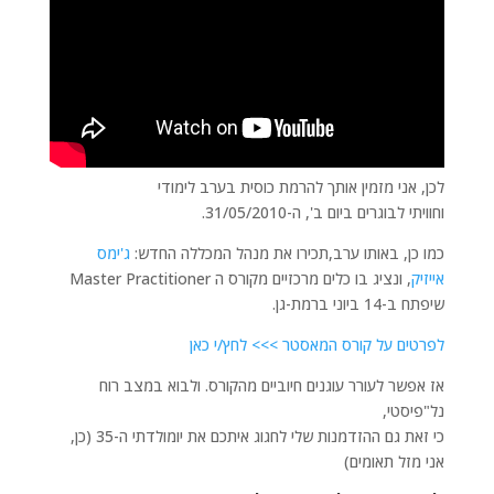
לכן, אני מזמין אותך להרמת כוסית בערב לימודי
וחוויתי לבוגרים ביום ב', ה-31/05/2010.
כמו כן, באותו ערב,תכירו את מנהל המכללה החדש:
ג'ימס
אייזיק
, ונציג בו כלים מרכזיים מקורס ה Master Practitioner
שיפתח ב-14 ביוני ברמת-גן.
לפרטים על קורס המאסטר >>>
לחץ/י כאן
אז אפשר לעורר עוגנים חיוביים מהקורס. ולבוא במצב רוח
נל"פיסטי,
כי זאת גם ההזדמנות שלי לחגוג איתכם את יומולדתי ה-35 (כן,
אני מזל תאומים)