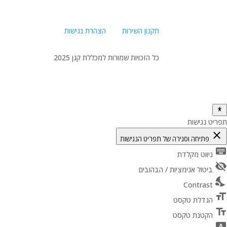
תקנון השירות
הצהרת נגישות
כל הזכויות שמורות למכללת קגן 2025
תפריט נגישות
close
פתיחה וסגירה של תפריט הנגישות
keyboard
ניווט מקלדת
visibility_off
ביטול אנימציות / הבהובים
nights_stay
Contrast
format_size
הגדלת טקסט
text_fields
הקטנת טקסט