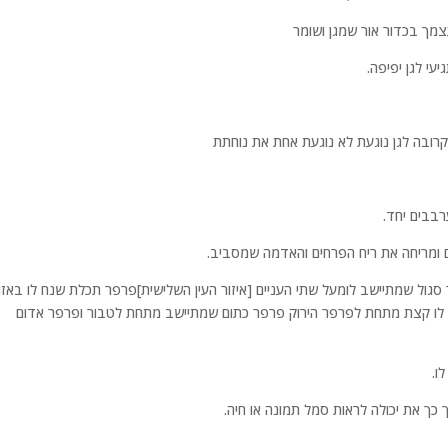
מך בכדור אור שמגן ושומר
עי לגן יפיפה.
בה לגן נוגעת לא נוגעת אחת את נוחתת
בבים יחד.
 ומריחה את ריח הפרחים והאדמה שמסביב.
גול שמתיישב לומעל שתי העניים [איזור העין השלישית]פרפר תכלת שנח לו באזו
ח לו קצת מתחת לפרפר הירוק פרפר כתום שמתיישב מתחת לטבור ופרפר אדום
ו.
 את יכולה לראות סמל תמונה או חיה.