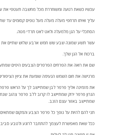
עכשיו כשאת רגועה ומשוחררת מכל מחשבה תעטפי את עצ
עליך ואיתו תרחפי מעלה מעלה מעל נופים קסומים עד שתגי
הסתכלי על הגן מלמעלה ולאט לאט תרדי מטה.
עשר תשע שמונה שבע שש חמש ארבע שלוש שתיים את קרו
ברכות אל הגן שלך.
שם את רואה את הפרחים הפרפרים הצבעים היפים שמתער
מרגישה את חום השמש הנעימה שומעת את ציוץ הציפורים
את מזמינה אליך פרפר לבן שמתיישב לך על הראש פרפר ס
הגרון פרפר ירוק שמתיישב לו קרוב ללב פרפר צהוב שנ
שמתיישב באזור עצם הזנב.
תני להם להיות על גופך כל פרפר הצבע והמקום שמתאים ל
ככל שאת מאפשרת לעצמך להתחבר לרוגע ולטבע סביבך כך
אם זו תמונה תני לה לעלות.